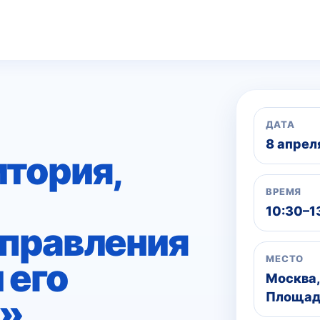
ДАТА
8 апрел
итория,
ВРЕМЯ
10:30–1
управления
МЕСТО
 его
Москва,
Площад
й»