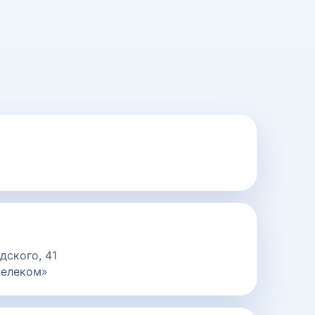
дского, 41
телеком»