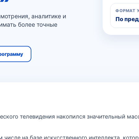
ФОРМАТ 
мотрения, аналитике и
По пред
имать более точные
рограмму
ческого телевидения накопился значительный мас
 числе на базе искусственного интеллекта, кото